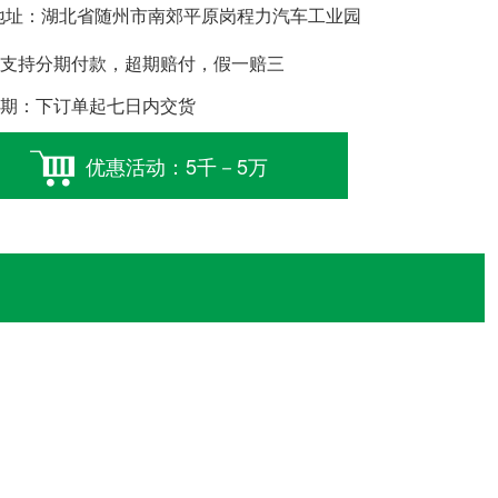
址：湖北省随州市南郊平原岗程力汽车工业园
支持分期付款，超期赔付，假一赔三
期：下订单起七日内交货
优惠活动：5千－5万