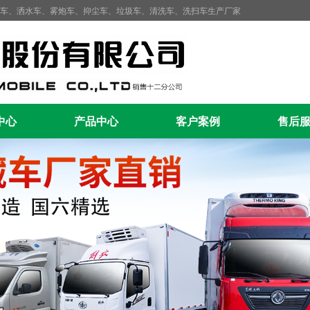
藏车、洒水车、雾炮车、抑尘车、垃圾车、清洗车、洗扫车生产厂家
中心
产品中心
客户案例
售后