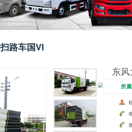
扫路车国VI
东风
所属
联
电
微