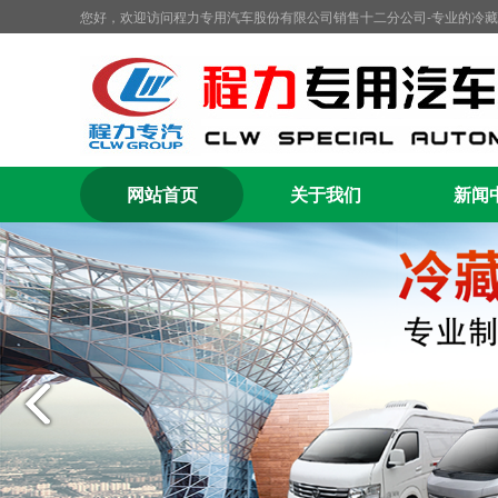
您好，欢迎访问程力专用汽车股份有限公司销售十二分公司-专业的冷
网站首页
关于我们
新闻