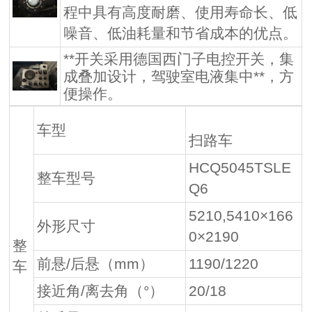
程中具有高度耐磨、使用寿命长、低
噪音、低油耗量和节省成本的优点。
**开关采用德国西门子电控开关，集
成叠加设计，驾驶室电液集中**，方
便操作。
车型
扫路车
HCQ5045TSLE
整车型号
Q6
5210,5410×166
外形尺寸
0×2190
整
前悬/后悬（mm）
1190/1220
车
接近角/离去角（°）
20/18