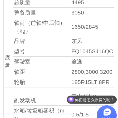
总质量
4495
整备质量
3050
轴荷（前轴/中后轴）
1650/2845
（kg）
品牌
东风
型号
EQ1045SJ16QC
底
驾驶室
途逸
盘
轴距
2800,3000,3200
轮胎
185R15LT 8PR
云内42kw
副发动机
现在有优惠活动么？
水箱/垃圾箱容积（m
0.5/1.5