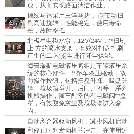
放，从而实现路面清洁作业。
摆线马达采用三洋马达， 能带动扫
刷高速旋转，性能稳定，使用寿命
长，故障率低。
北极星电磁水泵，12V/24V，**扫刷
上 方的喷水支架，有效对扫盘扫刷
产生的二 次扬尘进行降尘保湿。
海普瑞斯电磁液压阀组是车辆液压系
统的核心部件，**整车液压驱动，双
向操作按钮，包括扫盘升降、吸盘升
降、垃圾箱举升、后门开闭等一系列
机械操作，随车配备的有电磁阀**盒
罩，有效避免灰尘及垃圾物进入盒
内。
自动离合器驱动风机，减少风机启动
和停止时对发动机的冲击。在使用过