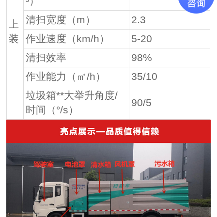
³）
清扫宽度（m）
2.3
上
装
作业速度（km/h）
5-20
清扫效率
98%
作业能力（㎡/h）
35/10
垃圾箱**大举升角度/
90/5
时间（°/s）