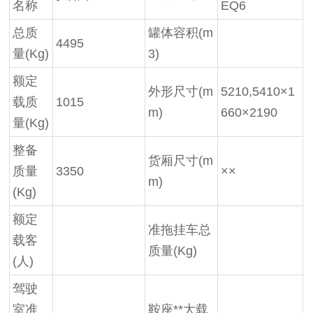
名称
EQ6
总质
罐体容积(m
4495
量(Kg)
3)
额定
外形尺寸(m
5210,5410×1
载质
1015
m)
660×2190
量(Kg)
整备
货厢尺寸(m
质量
3350
××
m)
(Kg)
额定
准拖挂车总
载客
质量(Kg)
(人)
驾驶
室准
鞍座**大载