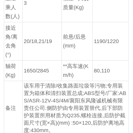
3
乘人
质量(Kg)
数(人)
接近
角/离
前悬/后悬
20/18,21/19
1190/1220
去角
(mm)
(°)
轴荷
**高车速(K
1650/2845
80,110
(Kg)
m/h)
该车用于清除/收集路面垃圾等污物;专用装
置为箱体和清扫装置总成;ABS型号/厂家:AB
S/ASR-12V-4S/4M/襄阳东风隆诚机械有限
备注
责任公司.侧防护由专用装置替代,后下部防
护装置所用材质为Q235,螺栓连接,后防护截
面尺寸(宽×高)(mm) :50×120,后防护离地高
度:430mm。