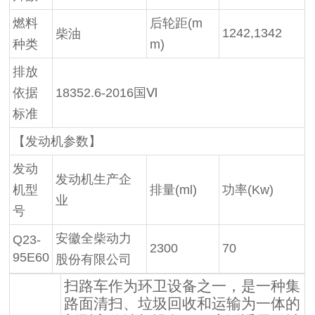
燃料
后轮距(m
1242,1342
柴油
种类
m)
排放
依据
18352.6-2016
国Ⅵ
标准
【发动机参数】
发动
发动机生产企
机型
排量(ml)
功率(Kw)
业
号
安徽全柴动力
Q23-
2300
70
95E60
股份有限公司
扫路车作为环卫设备之一，是一种集
路面清扫、垃圾回收和运输为一体的