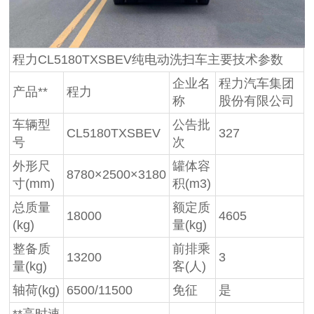
程力CL5180TXSBEV纯电动洗扫车主要技术参数
企业名
程力汽车集团
产品**
程力
称
股份有限公司
车辆型
公告批
CL5180TXSBEV
327
号
次
外形尺
罐体容
8780×2500×3180
寸(mm)
积(m3)
总质量
额定质
18000
4605
(kg)
量(kg)
整备质
前排乘
13200
3
量(kg)
客(人)
轴荷(kg)
6500/11500
免征
是
**高时速