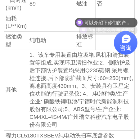
89
燃油
否
(km/h)
油耗
环保
是
你们是怎么收费的呢？
(L/**Km)
燃油类
排放标
纯电动
型
准
1、该车专用装置由垃圾箱,风机和清扫装
置等组成,实现环卫清扫作业;2、侧防护及
后下部防护装置均采用Q235碳钢,采用螺
栓连接,后下部防护截面尺寸:60×250(mm),
离地面高度430mm。3、安装具有卫星定
其他
位功能的行驶记录仪; 4、.电池种类/生产
企业: 磷酸铁锂电池/宁德时代新能源科技
股份有限公司;5、ABS型号/生产企业:
CM4XL-4S/4M/广州瑞立科密汽车电子股
份有限公司
程力CL5180TXSBEV纯电动洗扫车底盘参数