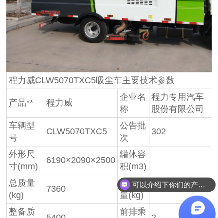
程力威CLW5070TXC5吸尘车主要技术参数
企业名
程力专用汽车
产品**
程力威
称
股份有限公司
车辆型
公告批
CLW5070TXC5
302
号
次
外形尺
罐体容
6190×2090×2500
寸(mm)
积(m3)
可以介绍下你们的产品么？
总质量
额定质
7360
1830
你们是怎么收费的呢？
(kg)
量(kg)
整备质
前排乘
5400
2