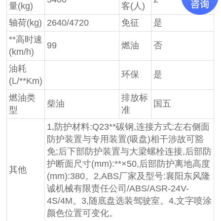
量(kg)
客(人)
轴荷(kg)
2640/4720
免征
是
**高时速
99
燃油
否
(km/h)
油耗
环保
是
(L/**Km)
燃油类
排放标
柴油
国五
型
准
1,防护材料:Q23**碳钢,连接方式:左右侧面
防护装置与专用装置(吸盘)相干涉故可豁
免;后下部防护装置与大梁螺栓连接,后部防
护断面尺寸(mm):**×50,后部防护离地高度
其他
(mm):380。2,ABS厂家及型号:襄阳东风隆
诚机械有限责任公司/ABS/ASR-24V-
4S/4M。3,随底盘选装驾驶室。4,文字喷涂
颜色位置可变化。