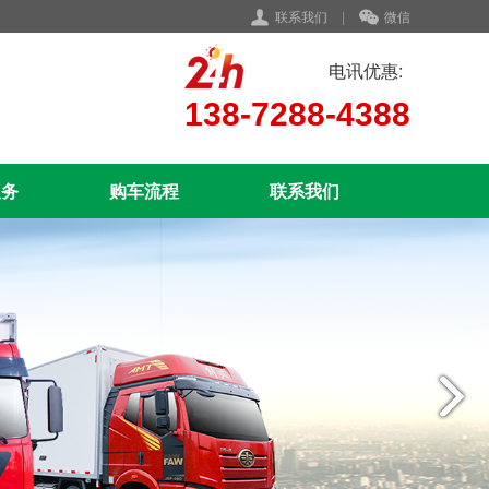
联系我们
|
微信
电讯优惠:
138-7288-4388
服务
购车流程
联系我们