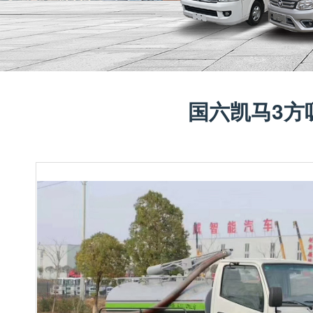
国六凯马3方