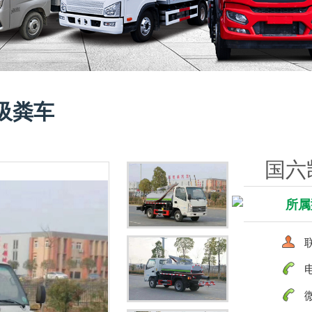
吸粪车
国六
所属
联
电
微