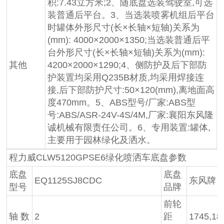
积:7.43立方米;2、随底盘选装驾驶室,可选
装普通后平台。3、当选装喷雾机组后平台
时罐体外形尺寸(长×长轴×短轴)关系为
(mm): 4000×2000×1350;当选装普通后平
台外形尺寸(长×长轴×短轴)关系为(mm):
其他
4200×2000×1290;4、侧防护及后下部防
护装置均采用Q235B材质,均采用焊接连
接,后下部防护尺寸:50×120(mm),离地面高
度470mm。5、ABS型号/厂家:ABS型
号:ABS/ASR-24V-4S/4M,厂家:襄阳东风隆
诚机械有限责任公司。6、专用装置:罐体,
主要用于园林绿化及洒水。
程力威CLW5120GPSE6绿化喷洒车底盘参数
底盘
底盘
EQ1125SJ8CDC
东风牌
型号
品牌
前轮
轴 数
2
距
1745,18