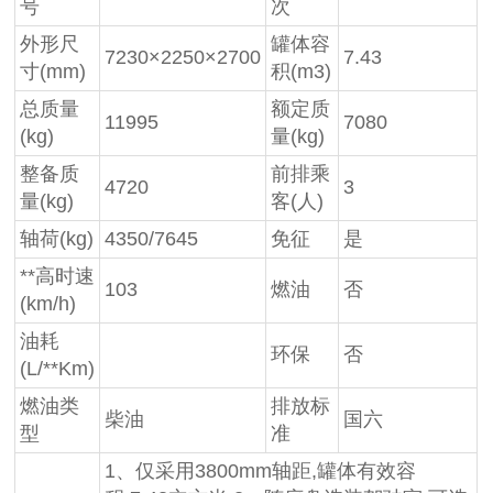
号
次
外形尺
罐体容
7230×2250×2700
7.43
寸(mm)
积(m3)
总质量
额定质
11995
7080
(kg)
量(kg)
整备质
前排乘
4720
3
量(kg)
客(人)
轴荷(kg)
4350/7645
免征
是
**高时速
103
燃油
否
(km/h)
油耗
环保
否
(L/**Km)
燃油类
排放标
柴油
国六
型
准
1、仅采用3800mm轴距,罐体有效容