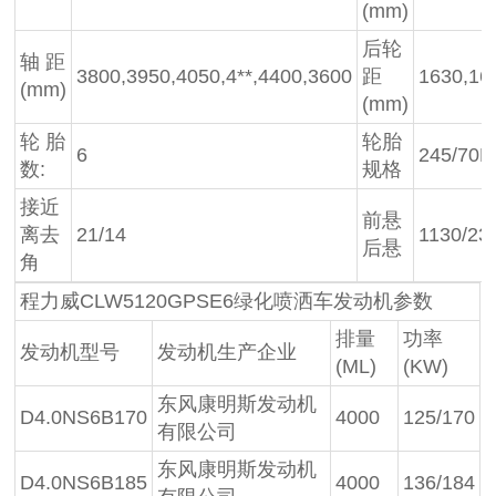
(mm)
后轮
轴 距
3800,3950,4050,4**,4400,3600
距
1630,16
(mm)
(mm)
轮 胎
轮胎
6
245/70R
数:
规格
接近
前悬
离去
21/14
1130/23
后悬
角
程力威CLW5120GPSE6绿化喷洒车发动机参数
排量
功率
发动机型号
发动机生产企业
(ML)
(KW)
东风康明斯发动机
D4.0NS6B170
4000
125/170
有限公司
东风康明斯发动机
D4.0NS6B185
4000
136/184