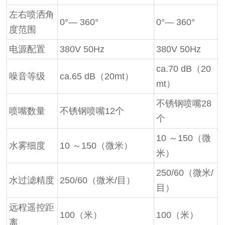
左右喷洒角
0°— 360°
0°— 360°
度范围
电源配置
380V 50Hz
380V 50Hz
ca.70 dB（20
噪音等级
ca.65 dB（20mt）
mt）
不锈钢喷嘴28
喷嘴数量
不锈钢喷嘴12个
个
10 ～150（微
水雾细度
10 ～150（微米）
米）
250/60（微米/
水过滤精度
250/60（微米/目）
目）
远程遥控距
100（米）
100（米）
离