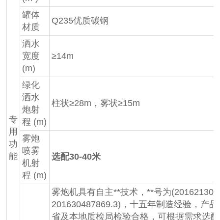
罐体
Q235优质碳钢
材质
洒水
宽度
≥14m
(m)
绿化
洒水
柱状≥28m，雾状≥15m
炮射
专
程 (m)
用
雾炮
功
喷雾
能
选配30-40米
机射
程 (m)
雾炮机具有自主**技术，**号为(20162130536
201630487869.3)，十五年制造经验，
省及本地质检局检验合格，可根据需求选配