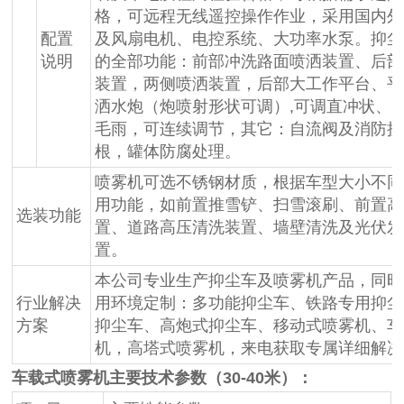
格，可远程无线遥控操作作业，采用国内外
配置
及风扇电机、电控系统、大功率水泵。抑尘
说明
的全部功能：前部冲洗路面喷洒装置、后部
装置，两侧喷洒装置，后部大工作平台、平
洒水炮（炮喷射形状可调）,可调直冲状、
毛雨，可连续调节，其它：自流阀及消防接
根，罐体防腐处理。
喷雾机可选不锈钢材质，根据车型大小不同
用功能，如前置推雪铲、扫雪滚刷、前置高
选装功能
置、道路高压清洗装置、墙壁清洗及光伏发
置。
本公司专业生产抑尘车及喷雾机产品，同时
行业解决
用环境定制：多功能抑尘车、铁路专用抑尘
方案
抑尘车、高炮式抑尘车、移动式喷雾机、车
机，高塔式喷雾机，来电获取专属详细解决
车载式喷雾机主要技术参数（30-40米）：