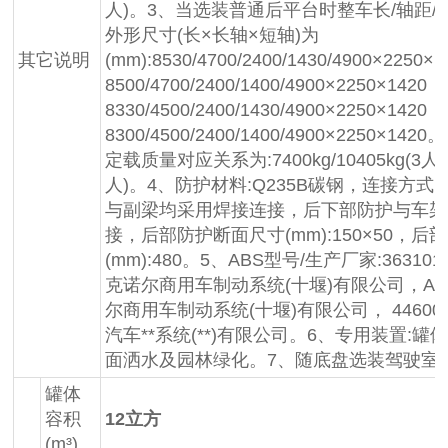
人)。3、当选装普通后平台时整车长/轴距/后
外形尺寸(长×长轴×短轴)为
其它说明
(mm):8530/4700/2400/1430/4900×2250×
8500/4700/2400/1400/4900×2250×1420；
8330/4500/2400/1430/4900×2250×1420；
8300/4500/2400/1400/4900×2250×1
定载质量对应关系为:7400kg/10405kg(3人)，
人)。4、防护材料:Q235B碳钢，连接方式
与副梁均采用焊接连接，后下部防护与车架
接，后部防护断面尺寸(mm):150×50，
(mm):480。5、ABS型号/生产厂家:3631010
克诺尔商用车制动系统(十堰)有限公司，ABS
尔商用车制动系统(十堰)有限公司， 446004
汽车**系统(**)有限公司。6、专用装置:
面洒水及园林绿化。7、随底盘选装驾驶室
罐体
容积
12立方
(m³)