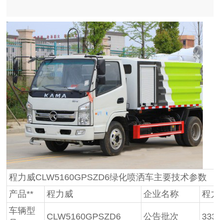
程力威CLW5160GPSZD6绿化喷洒车主要技术参数
产品**
程力威
企业名称
程力
车辆型
CLW5160GPSZD6
公告批次
333