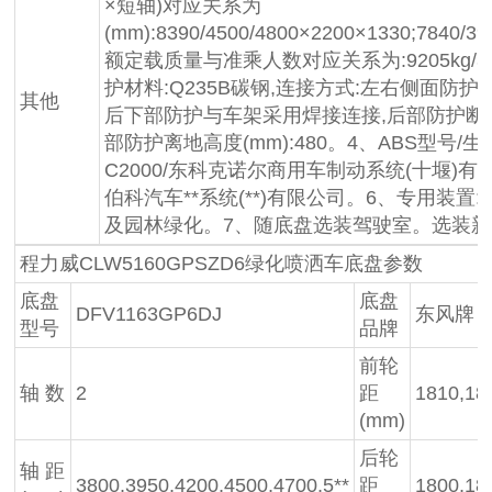
×短轴)对应关系为
(mm):8390/4500/4800×2200×1330;7840/3
额定载质量与准乘人数对应关系为:9205kg/3人,
护材料:Q235B碳钢,连接方式:左右侧面防
其他
后下部防护与车架采用焊接连接,后部防护断面尺寸
部防护离地高度(mm):480。4、ABS型号/生产厂
C2000/东科克诺尔商用车制动系统(十堰)有限公司
伯科汽车**系统(**)有限公司。6、专用装置
及园林绿化。7、随底盘选装驾驶室。选装
程力威CLW5160GPSZD6绿化喷洒车底盘参数
底盘
底盘
DFV1163GP6DJ
东风牌
型号
品牌
前轮
轴 数
2
距
1810,18
(mm)
后轮
轴 距
3800,3950,4200,4500,4700,5**
距
1800,18