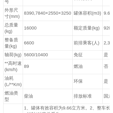
号
外形尺
8390,7840×2550×3250
罐体容积(m3)
9.66
寸(mm)
总质量
16000
额定质量(kg)
920
(kg)
整备质
6600
前排乘客(人)
2,3
量(kg)
轴荷(kg)
5600/10400
免征
是
**高时速
89
燃油
否
(km/h)
油耗
环保
是
(L/**Km)
燃油类
柴油
排放标准
国六
型
1、罐体有效容积为9.66立方米。2、整车长/