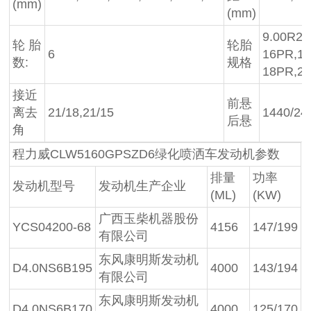
(mm)
(mm)
9.00R20
轮 胎
轮胎
6
16PR,10
数:
规格
18PR,27
接近
前悬
离去
21/18,21/15
1440/24
后悬
角
程力威CLW5160GPSZD6绿化喷洒车发动机参数
排量
功率
发动机型号
发动机生产企业
(ML)
(KW)
广西玉柴机器股份
YCS04200-68
4156
147/199
有限公司
东风康明斯发动机
D4.0NS6B195
4000
143/194
有限公司
东风康明斯发动机
D4.0NS6B170
4000
125/170