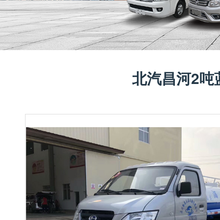
北汽昌河2吨