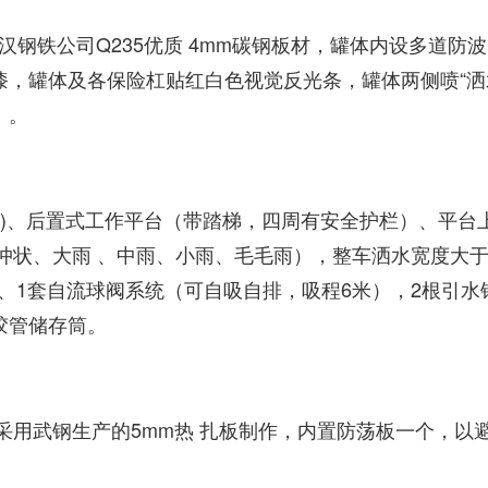
钢铁公司Q235优质 4mm碳钢板材，罐体内设多道防
漆，罐体及各保险杠贴红白色视觉反光条，罐体两侧喷“洒
）。
、后置式工作平台（带踏梯，四周有安全护栏）、平台上设
直冲状、大雨 、中雨、小雨、毛毛雨），整车洒水宽度大
）、1套自流球阀系统（可自吸自排，吸程6米），2根引
胶管储存筒。
采用武钢生产的5mm热 扎板制作，内置防荡板一个，以