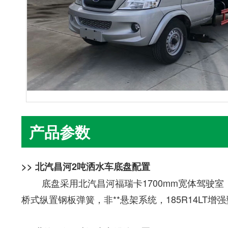
产品参数
>> 北汽昌河2吨洒水车底盘配置
底盘采用北汽昌河福瑞卡1700mm宽体驾驶室，
桥式纵置钢板弹簧，非**悬架系统，185R14LT