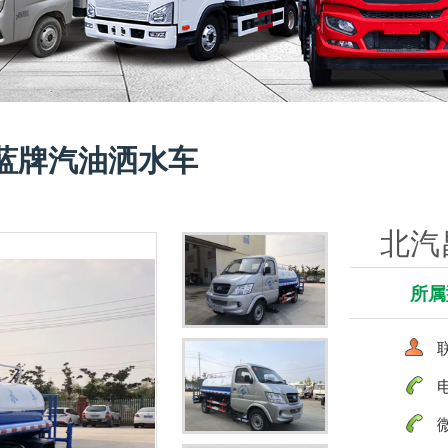
蓝牌汽油洒水车
北汽
所属
联
电
微