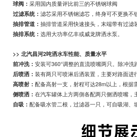
采用国内质量评比前三的不锈钢球阀
球阀：
滤芯采用不锈钢滤芯，终身可不更换不
过滤系统：
抽排管道采用快速接头，末端带有过滤
抽排管道：
选用大功率亿丰或威龙牌洒水泵。
抽排系统：
>> 北汽昌河2吨洒水车性能、质量水平
安装可360°调整的直流喷嘴两只。除冲洗
前冲洗：
装有两只可喷淋后洒装置，主要对路面进行
后喷洒：
配备高射一支，射程可达28m以上，根据
高喷射：
在汽车罐体上方两側各配两只侧洒喷嘴，
侧喷洒：
配备吸水管二根，过滤器一只，可自吸湖、塘
自吸：