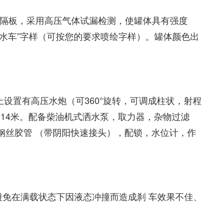
波隔板，采用高压气体试漏检测，使罐体具有强度
水车”字样（可按您的要求喷绘字样）。罐体颜色出
置有高压水炮（可360°旋转，可调成柱状，射程
于14米。配备柴油机式洒水泵，取力器，杂物过滤
水钢丝胶管 （带阴阳快速接头），配锁，水位计，作
避免在满载状态下因液态冲撞而造成刹 车效果不佳、