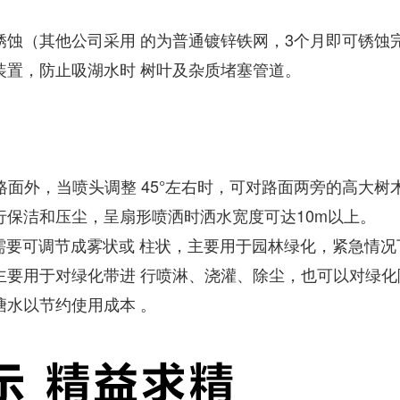
锈蚀（其他公司采用 的为普通镀锌铁网，3个月即可锈蚀
装置，防止吸湖水时 树叶及杂质堵塞管道。
路面外，当喷头调整 45°左右时，可对路面两旁的高大树
保洁和压尘，呈扇形喷洒时洒水宽度可达10m以上。
需要可调节成雾状或 柱状，主要用于园林绿化，紧急情
主要用于对绿化带进 行喷淋、浇灌、除尘，也可以对绿化
水以节约使用成本 。