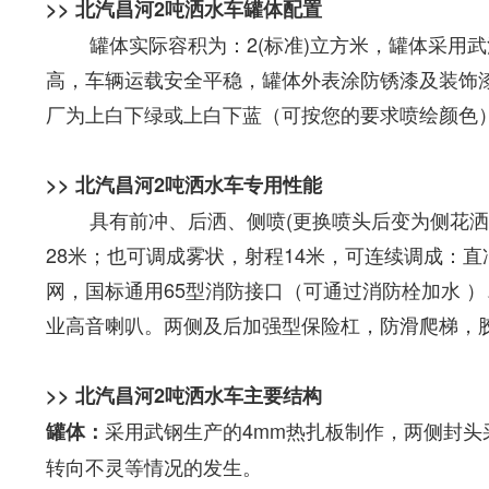
>> 北汽昌河2吨洒水车罐体配置
罐体实际容积为：2(标准)立方米，罐体采用武汉
高，车辆运载安全平稳，罐体外表涂防锈漆及装饰
厂为上白下绿或上白下蓝（可按您的要求喷绘颜色
>> 北汽昌河2吨洒水车专用性能
具有前冲、后洒、侧喷(更换喷头后变为侧花洒)
28米；也可调成雾状，射程14米，可连续调成：
网，国标通用65型消防接口（可通过消防栓加水 
业高音喇叭。两侧及后加强型保险杠，防滑爬梯，
>> 北汽昌河2吨洒水车主要结构
采用武钢生产的4mm热扎板制作，两侧封头
罐体：
转向不灵等情况的发生。