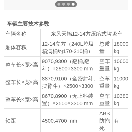
车辆主要技术参数
车辆名称
东风天锦12-14方压缩式垃圾车
12-14立方（240L垃圾
总质
18000
厢体容积
箱满桶约170-210桶）
量
kg
9070,9300（翻桶,翻
空车
10600
整车长×宽×高
斗）×2500×3300 mm
重量
kg
8870,9100（全密封斗,
空车
11000
整车长×宽×高
摆臂斗）×2500×3300
重量
kg
8670,8900（无上料装
空车
10380
整车长×宽×高
置）×2500×3300 mm
重量
kg
ABS
轴距
4500,4700 mm
防抱
有
死