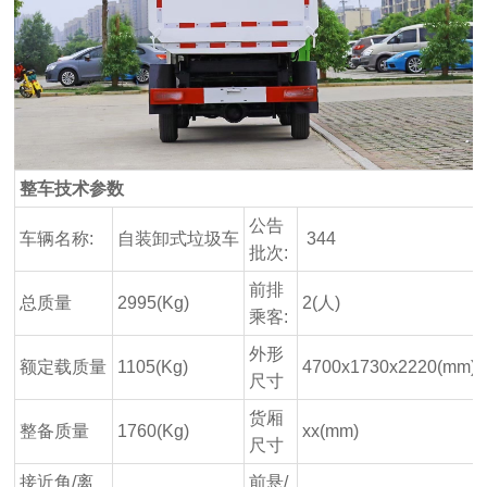
整车技术参数
公告
车辆名称:
自装卸式垃圾车
344
批次:
前排
总质量
2995(Kg)
2(人)
乘客:
外形
额定载质量
1105(Kg)
4700x1730x2220(mm)
尺寸
货厢
整备质量
1760(Kg)
xx(mm)
尺寸
接近角/离
前悬/