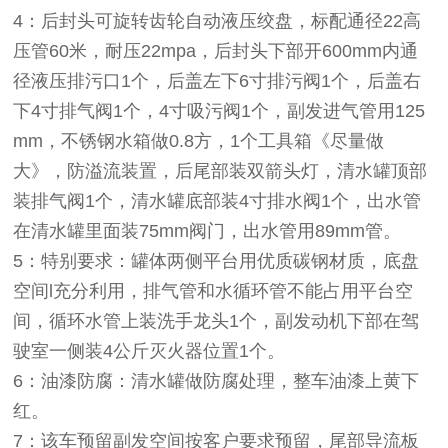
4：后封头可旋转齿轮自动液压绞盘，标配通径22高
压管60米，耐压22mpa，后封头下部开600mm内通
径液压排污口1个，后盖左下6寸排污阀1个，后盖右
下4寸排气阀1个，4寸吸污阀1个，副发进气管用125
mm，不锈钢水箱做0.8方，1个工具箱《尽量做
大》，防溢流装置，后尾部装双箭头灯，清水罐顶部
装排气阀1个，清水罐底部装4寸排水阀1个，出水管
在清水罐里面装75mm阀门，出水管用89mm管。
5：特别要求：罐体两侧平台用优质碳钢材质，底盘
空间l充分利用，排气管和水循环管不能占用平台空
间，循环水管上装洗手龙头1个，副发动机下部在驾
驶室一侧装4公斤灭火器位置1个。
6：油漆防腐：清水罐做防腐处理，整车油漆上黄下
红。
7：该车预留副发空间按客户要求预留，尾部导流板