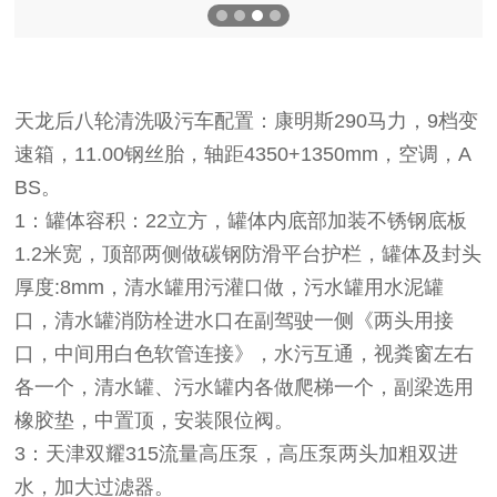
天龙后八轮清洗吸污车配置：康明斯290马力，9档变
速箱，11.00钢丝胎，轴距4350+1350mm，空调，A
BS。
1：罐体容积：22立方，罐体内底部加装不锈钢底板
1.2米宽，顶部两侧做碳钢防滑平台护栏，罐体及封头
厚度:8mm，清水罐用污灌口做，污水罐用水泥罐
口，清水罐消防栓进水口在副驾驶一侧《两头用接
口，中间用白色软管连接》，水污互通，视粪窗左右
各一个，清水罐、污水罐内各做爬梯一个，副梁选用
橡胶垫，中置顶，安装限位阀。
3：天津双耀315流量高压泵，高压泵两头加粗双进
水，加大过滤器。