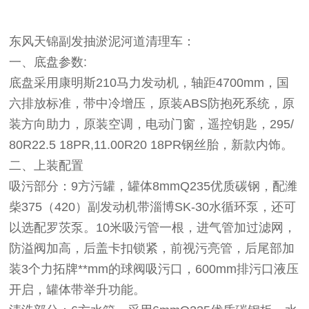
东风天锦副发抽淤泥河道清理车：
一、底盘参数:
底盘采用康明斯210马力发动机，轴距4700mm，国
六排放标准，带中冷增压，原装ABS防抱死系统，原
装方向助力，原装空调，电动门窗，遥控钥匙，295/
80R22.5 18PR,11.00R20 18PR
钢丝胎，新款内饰。
二、上装配置
吸污部分：9方污罐，罐体8mmQ235优质碳钢，配潍
柴375（420）副发动机带淄博SK-30水循环泵，还可
以选配罗茨泵。10米吸污管一根，进气管加过滤网，
防溢阀加高，后盖卡扣锁紧，前视污亮管，后尾部加
装3个力拓牌**mm的球阀吸污口，600mm排污口液压
开启，罐体带举升功能。