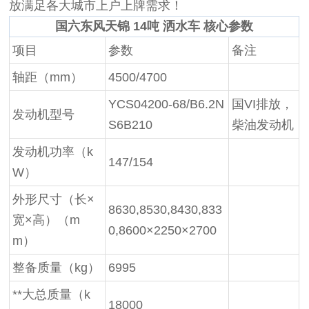
放满足各大城市上户上牌需求！
国六东风天锦 14吨 洒水车 核心参数
项目
参数
备注
轴距（mm）
4500/4700
YCS04200-68/B6.2N
国VI排放，
发动机型号
S6B210
柴油发动机
发动机功率（k
147/154
W）
外形尺寸（长×
8630,8530,8430,833
宽×高）（m
0,8600×2250×2700
m）
整备质量（kg）
6995
**大总质量（k
18000