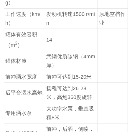
g）
工作速度（km/
发动机转速1500 r/mi
原地空档作
h）
n
业
罐体有效容积
14
3
（m
）
武钢优质碳钢（4mm
罐体材质
厚）
前冲洒水宽度
前冲可达到15-20米
扬程可达到26-28
后平台洒水高炮
米，高炮360度旋转
大功率水泵，垂直吸
专用洒水泵
程8米
前冲，后洒，侧喷，