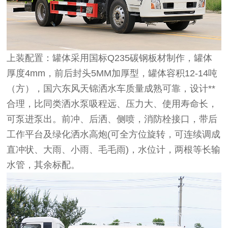
上装配置：罐体采用国标Q235碳钢板材制作，罐体
厚度4mm，前后封头5MM加厚型，罐体容积12-14吨
（方），国六东风天锦洒水车质量成熟可靠，设计**
合理，比同类洒水泵吸程远、压力大、使用寿命长，
可泵进泵出。前冲、后洒、侧喷，消防栓接口，带后
工作平台及绿化洒水高炮(可全方位旋转，可连续调成
直冲状、大雨、小雨、毛毛雨)，水位计，两根等长输
水管，其余标配。