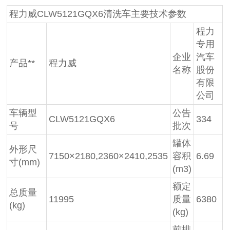
程力威CLW5121GQX6清洗车主要技术参数
程力
专用
企业
汽车
产品**
程力威
名称
股份
有限
公司
车辆型
公告
CLW5121GQX6
334
号
批次
罐体
外形尺
7150×2180,2360×2410,2535
容积
6.69
寸(mm)
(m3)
额定
总质量
11995
质量
6380
(kg)
(kg)
前排