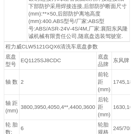
下部防护采用焊接连接,后部防护断面尺寸
(mm):**×50,后部防护离地高度
(mm):400.ABS型号/厂家:ABS型
号:ABS/ASR-24V-4S/4M,厂家:襄阳东风隆
诚机械有限责任公司,随底盘选装驾驶室.
程力威CLW5121GQX6清洗车底盘参数
底盘
底盘
EQ1125SJ8CDC
东风牌
型号
品牌
前轮
轴 数
2
距
1745,18
(mm)
后轮
轴 距
3800,3950,4050,4**,4400,3600
距
1630,16
(mm)
(mm)
轮 胎
轮胎
6
245/70R
数:
规格