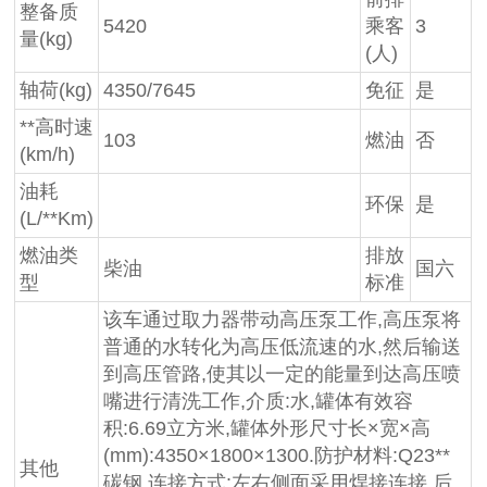
整备质
5420
乘客
3
量(kg)
(人)
轴荷(kg)
4350/7645
免征
是
**高时速
103
燃油
否
(km/h)
油耗
环保
是
(L/**Km)
燃油类
排放
柴油
国六
型
标准
该车通过取力器带动高压泵工作,高压泵将
普通的水转化为高压低流速的水,然后输送
到高压管路,使其以一定的能量到达高压喷
嘴进行清洗工作,介质:水,罐体有效容
积:6.69立方米,罐体外形尺寸长×宽×高
(mm):4350×1800×1300.防护材料:Q23**
其他
碳钢,连接方式:左右侧面采用焊接连接,后